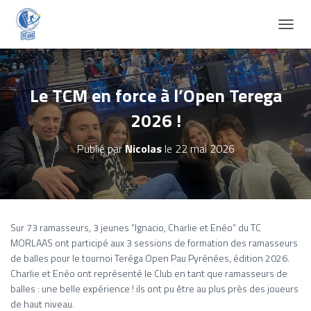
D
É
P
L
I
Le TCM en force à l’Open Terega
E
2026 !
R
L
A
Publié par
Nicolas
le
22 mai 2026
N
A
V
I
G
A
Sur 73 ramasseurs, 3 jeunes “Ignacio, Charlie et Enéo” du TC
T
MORLAAS ont participé aux 3 sessions de formation des ramasseurs
I
de balles pour le tournoi Teréga Open Pau Pyrénées, édition 2026.
O
Charlie et Enéo ont représenté le Club en tant que ramasseurs de
N
balles : une belle expérience ! ils ont pu être au plus près des joueurs
de haut niveau.