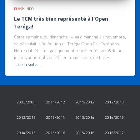
FLASH INFO
Le TCM très bien représenté à l’Open
Teréga!
Cette semaine, du dimanche 14 au dimanche 21 novembre,
se déroulait la 3e édition du Teréga Open Pau Pyrénées.
Notre club était magnifiquement représenté avec 6 de nos
jeunes adhérents qui étaient ramasseurs de balles
Lire la suite…
2003/2004
2011/2012
2011/2012
2012/2013
2012/2013
2013/2014
2013/2014
2014/2015
2014/2015
2015/2016
2015/2016
2016/2017