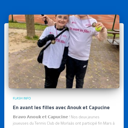
FLASH INFO
En avant les filles avec Anouk et Capucine
𝗕𝗿𝗮𝘃𝗼 𝗔𝗻𝗼𝘂𝗸 𝗲𝘁 𝗖𝗮𝗽𝘂𝗰𝗶𝗻𝗲 ! Nos deux jeunes
joueuses du Tennis Club de Morlaàs ont participé fin Mars à