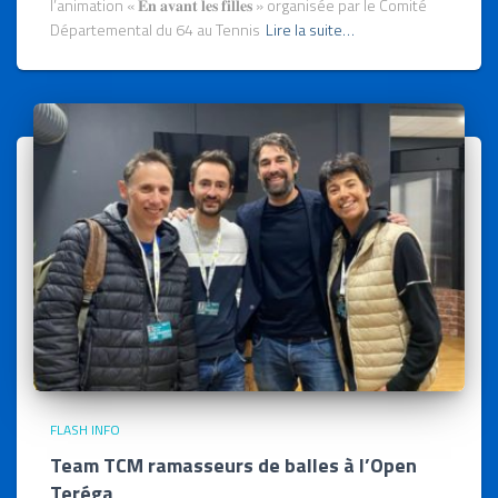
l’animation « 𝐄𝐧 𝐚𝐯𝐚𝐧𝐭 𝐥𝐞𝐬 𝐟𝐢𝐥𝐥𝐞𝐬 » organisée par le Comité
Départemental du 64 au Tennis
Lire la suite…
FLASH INFO
Team TCM ramasseurs de balles à l’Open
Teréga