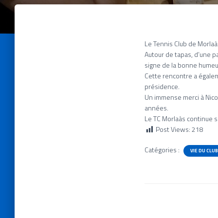
Le Tennis Club de Morlaà
Autour de tapas, d’une p
signe de la bonne humeur
Cette rencontre a égale
présidence.
Un immense merci à Nicol
années.
Le TC Morlaàs continue s
Post Views:
218
Catégories :
VIE DU CLUB