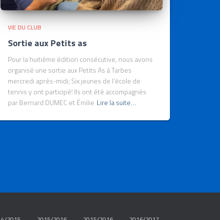
VIE DU CLUB
Sortie aux Petits as
Pour la huitième édition consécutive, nous avons
organisé une sortie aux Petits As à Tarbes
mercredi après-midi; Six jeunes de l’école de
tennis y ont participé! Ils ont été accompagnés
par Bernard DUMEC et Émilie
Lire la suite…
14/2015
2015/2016
2015/2016
2016/2017