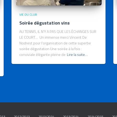
VIE DU CLUB
Soirée dégustation vins
AU TENNIS, IL N’Y A PAS QUE LES ÉCHANGES SUR
LE COURT… Un immense merci Vincent De
Nodrest pour l’organisation de cette superbe
soirée dégustation Une soirée à la fois :
conviviale élégante pleine de
Lire la suite…
013
2012/2013
2013/2014
2013/2014
2014/2015
20