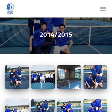
D
É
P
L
I
2014/2015
E
R
L
A
N
A
V
I
G
A
T
I
O
N