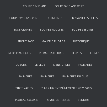
COUPE 15/18 ANS
COUPE 9/10 ANS VERT
COUPE 9/10 ANS VERT
DIRIGEANTS
EN AVANT LES FILLES
ENSEIGNANTS
EQUIPES ADULTES
EQUIPES JEUNES
FRONT PAGE
GALERIE PHOTOS
HISTORIQUE
INFOS PRATIQUES
INFRASTRUCTURES
JEUNES
JEUNES
JOUEURS
LE CLUB
LIENS UTILES
PALMARÈS
PALMARÈS
PALMARÈS
PALMARÈS DU CLUB
PARTENAIRES
PLANNING ENTRAÎNEMENTS 2021/2022
PLATEAU GALAXIE
REVUE DE PRESSE
SENIORS +