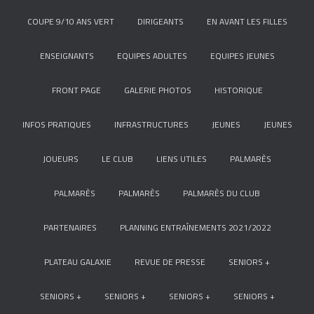
COUPE 9/10 ANS VERT
DIRIGEANTS
EN AVANT LES FILLES
ENSEIGNANTS
EQUIPES ADULTES
EQUIPES JEUNES
FRONT PAGE
GALERIE PHOTOS
HISTORIQUE
INFOS PRATIQUES
INFRASTRUCTURES
JEUNES
JEUNES
JOUEURS
LE CLUB
LIENS UTILES
PALMARÈS
PALMARÈS
PALMARÈS
PALMARÈS DU CLUB
PARTENAIRES
PLANNING ENTRAÎNEMENTS 2021/2022
PLATEAU GALAXIE
REVUE DE PRESSE
SENIORS +
SENIORS +
SENIORS +
SENIORS +
SENIORS +