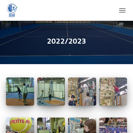
D
É
P
L
I
2022/2023
E
R
L
A
N
A
V
I
G
A
T
I
O
N