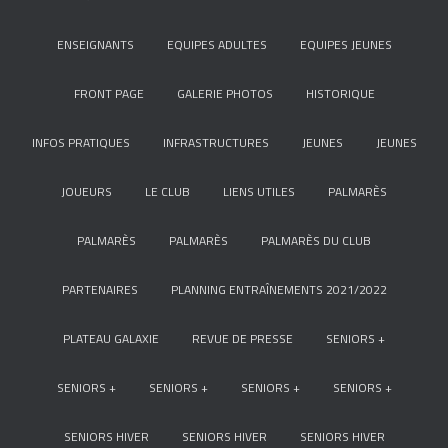
ENSEIGNANTS
EQUIPES ADULTES
EQUIPES JEUNES
FRONT PAGE
GALERIE PHOTOS
HISTORIQUE
INFOS PRATIQUES
INFRASTRUCTURES
JEUNES
JEUNES
JOUEURS
LE CLUB
LIENS UTILES
PALMARÈS
PALMARÈS
PALMARÈS
PALMARÈS DU CLUB
PARTENAIRES
PLANNING ENTRAÎNEMENTS 2021/2022
PLATEAU GALAXIE
REVUE DE PRESSE
SENIORS +
SENIORS +
SENIORS +
SENIORS +
SENIORS +
SENIORS HIVER
SENIORS HIVER
SENIORS HIVER