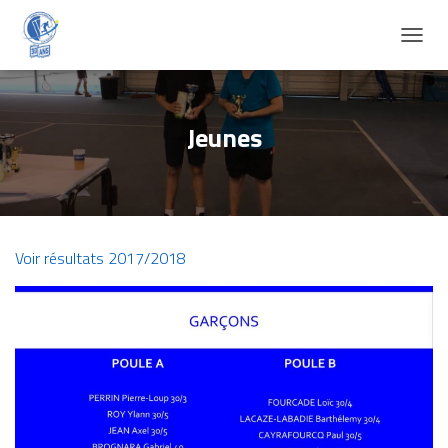
D
É
P
L
I
Jeunes
E
R
L
A
N
A
Voir résultats 2017/2018
V
I
G
A
T
I
O
N