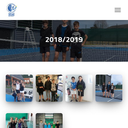
D
É
P
L
I
2018/2019
E
R
L
A
N
A
V
I
G
A
T
I
O
N