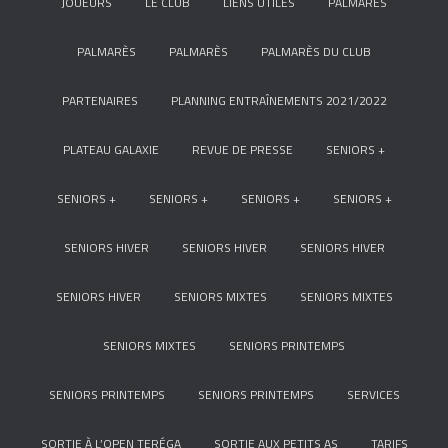
JOUEURS
LE CLUB
LIENS UTILES
PALMARÈS
PALMARÈS
PALMARÈS
PALMARÈS DU CLUB
PARTENAIRES
PLANNING ENTRAÎNEMENTS 2021/2022
PLATEAU GALAXIE
REVUE DE PRESSE
SENIORS +
SENIORS +
SENIORS +
SENIORS +
SENIORS +
SENIORS HIVER
SENIORS HIVER
SENIORS HIVER
SENIORS HIVER
SENIORS MIXTES
SENIORS MIXTES
SENIORS MIXTES
SENIORS PRINTEMPS
SENIORS PRINTEMPS
SENIORS PRINTEMPS
SERVICES
SORTIE À L’OPEN TERÉGA
SORTIE AUX PETITS AS
TARIFS