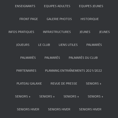
ENSEIGNANTS
EQUIPES ADULTES
EQUIPES JEUNES
FRONT PAGE
GALERIE PHOTOS
HISTORIQUE
INFOS PRATIQUES
INFRASTRUCTURES
JEUNES
JEUNES
JOUEURS
LE CLUB
LIENS UTILES
PALMARÈS
PALMARÈS
PALMARÈS
PALMARÈS DU CLUB
PARTENAIRES
PLANNING ENTRAÎNEMENTS 2021/2022
PLATEAU GALAXIE
REVUE DE PRESSE
SENIORS +
SENIORS +
SENIORS +
SENIORS +
SENIORS +
SENIORS HIVER
SENIORS HIVER
SENIORS HIVER