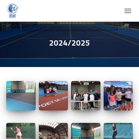
D
É
P
L
I
2024/2025
E
R
L
A
N
A
V
I
G
A
T
I
O
N