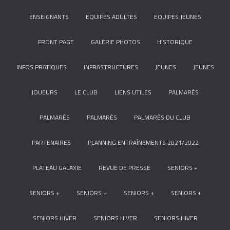
ENSEIGNANTS
EQUIPES ADULTES
EQUIPES JEUNES
FRONT PAGE
GALERIE PHOTOS
HISTORIQUE
INFOS PRATIQUES
INFRASTRUCTURES
JEUNES
JEUNES
JOUEURS
LE CLUB
LIENS UTILES
PALMARÈS
PALMARÈS
PALMARÈS
PALMARÈS DU CLUB
PARTENAIRES
PLANNING ENTRAÎNEMENTS 2021/2022
PLATEAU GALAXIE
REVUE DE PRESSE
SENIORS +
SENIORS +
SENIORS +
SENIORS +
SENIORS +
SENIORS HIVER
SENIORS HIVER
SENIORS HIVER