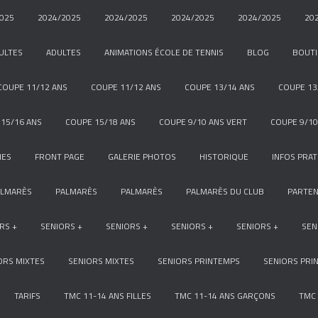
025
2024/2025
2024/2025
2024/2025
2024/2025
20
ULTES
ADULTES
ANIMATIONS ÉCOLE DE TENNIS
BLOG
BOUT
COUPE 11/12 ANS
COUPE 11/12 ANS
COUPE 13/14 ANS
COUPE 13
15/16 ANS
COUPE 15/18 ANS
COUPE 9/10 ANS VERT
COUPE 9/10
NES
FRONT PAGE
GALERIE PHOTOS
HISTORIQUE
INFOS PRAT
ALMARÈS
PALMARÈS
PALMARÈS
PALMARÈS DU CLUB
PARTEN
RS +
SENIORS +
SENIORS +
SENIORS +
SENIORS +
SEN
ORS MIXTES
SENIORS MIXTES
SENIORS PRINTEMPS
SENIORS PRI
TARIFS
TMC 11-14 ANS FILLES
TMC 11-14 ANS GARÇONS
TMC 