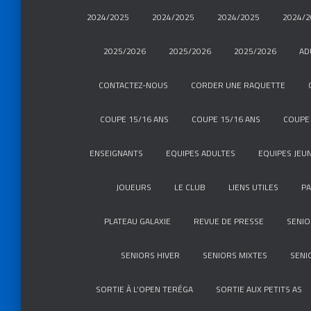
2024/2025
2024/2025
2024/2025
2024/2
2025/2026
2025/2026
2025/2026
AD
CONTACTEZ-NOUS
CORDER UNE RAQUETTE
COUPE 15/16 ANS
COUPE 15/16 ANS
COUPE 
ENSEIGNANTS
EQUIPES ADULTES
EQUIPES JEU
JOUEURS
LE CLUB
LIENS UTILES
P
PLATEAU GALAXIE
REVUE DE PRESSE
SENIO
SENIORS HIVER
SENIORS MIXTES
SENI
SORTIE À L’OPEN TERÉGA
SORTIE AUX PETITS AS