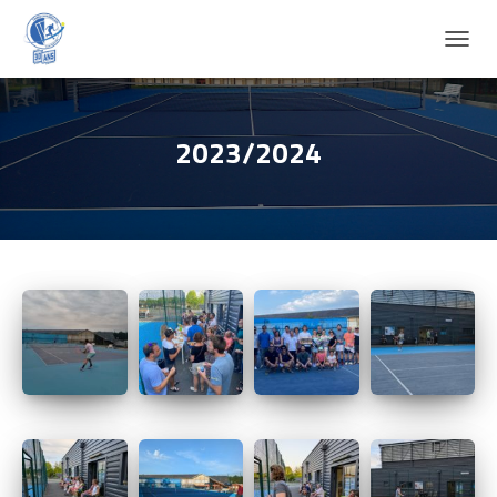
D
É
P
L
I
2023/2024
E
R
L
A
N
A
V
I
G
A
T
I
O
N