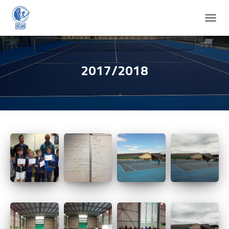
D
É
P
L
I
2017/2018
E
R
L
A
N
A
V
I
G
A
T
I
O
N