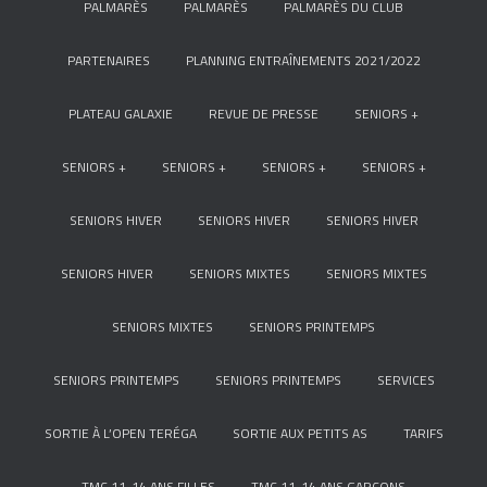
PALMARÈS
PALMARÈS
PALMARÈS DU CLUB
PARTENAIRES
PLANNING ENTRAÎNEMENTS 2021/2022
PLATEAU GALAXIE
REVUE DE PRESSE
SENIORS +
SENIORS +
SENIORS +
SENIORS +
SENIORS +
SENIORS HIVER
SENIORS HIVER
SENIORS HIVER
SENIORS HIVER
SENIORS MIXTES
SENIORS MIXTES
SENIORS MIXTES
SENIORS PRINTEMPS
SENIORS PRINTEMPS
SENIORS PRINTEMPS
SERVICES
SORTIE À L’OPEN TERÉGA
SORTIE AUX PETITS AS
TARIFS
TMC 11-14 ANS FILLES
TMC 11-14 ANS GARÇONS