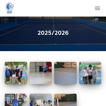
D
É
P
L
I
2025/2026
E
R
L
A
N
A
V
I
G
A
T
I
O
N