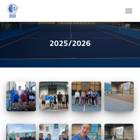
D
É
P
L
I
2025/2026
E
R
L
A
N
A
V
I
G
A
T
I
O
N