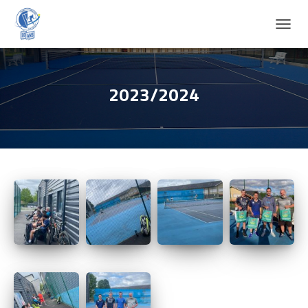
D
É
P
L
I
2023/2024
E
R
L
A
N
A
V
I
G
A
T
I
O
N