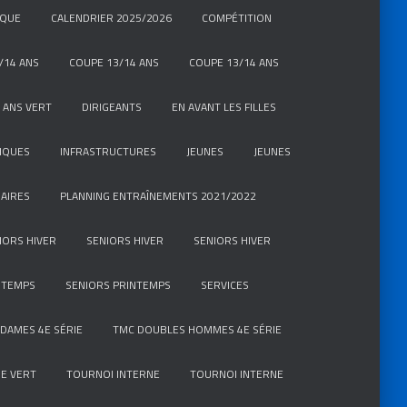
IQUE
CALENDRIER 2025/2026
COMPÉTITION
/14 ANS
COUPE 13/14 ANS
COUPE 13/14 ANS
 ANS VERT
DIRIGEANTS
EN AVANT LES FILLES
IQUES
INFRASTRUCTURES
JEUNES
JEUNES
AIRES
PLANNING ENTRAÎNEMENTS 2021/2022
IORS HIVER
SENIORS HIVER
SENIORS HIVER
NTEMPS
SENIORS PRINTEMPS
SERVICES
DAMES 4E SÉRIE
TMC DOUBLES HOMMES 4E SÉRIE
E VERT
TOURNOI INTERNE
TOURNOI INTERNE