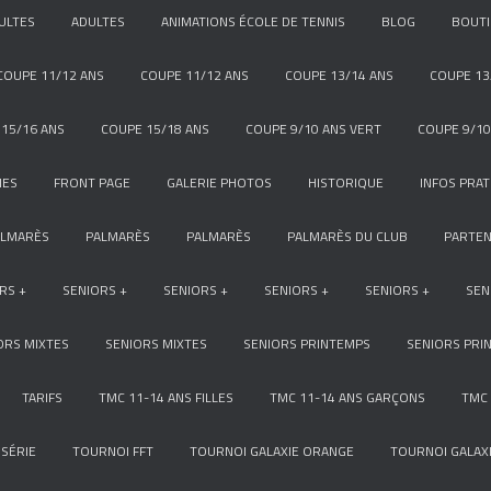
ULTES
ADULTES
ANIMATIONS ÉCOLE DE TENNIS
BLOG
BOUT
COUPE 11/12 ANS
COUPE 11/12 ANS
COUPE 13/14 ANS
COUPE 13
15/16 ANS
COUPE 15/18 ANS
COUPE 9/10 ANS VERT
COUPE 9/10
NES
FRONT PAGE
GALERIE PHOTOS
HISTORIQUE
INFOS PRAT
ALMARÈS
PALMARÈS
PALMARÈS
PALMARÈS DU CLUB
PARTEN
RS +
SENIORS +
SENIORS +
SENIORS +
SENIORS +
SEN
ORS MIXTES
SENIORS MIXTES
SENIORS PRINTEMPS
SENIORS PRI
TARIFS
TMC 11-14 ANS FILLES
TMC 11-14 ANS GARÇONS
TMC 
SÉRIE
TOURNOI FFT
TOURNOI GALAXIE ORANGE
TOURNOI GALAXI