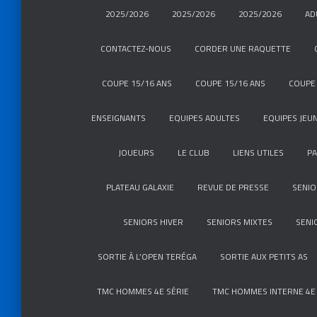
2025/2026
2025/2026
2025/2026
AD
CONTACTEZ-NOUS
CORDER UNE RAQUETTE
COUPE 15/16 ANS
COUPE 15/16 ANS
COUPE 
ENSEIGNANTS
EQUIPES ADULTES
EQUIPES JEU
JOUEURS
LE CLUB
LIENS UTILES
P
PLATEAU GALAXIE
REVUE DE PRESSE
SENIO
SENIORS HIVER
SENIORS MIXTES
SENI
SORTIE À L’OPEN TERÉGA
SORTIE AUX PETITS AS
TMC HOMMES 4E SÉRIE
TMC HOMMES INTERNE 4E 