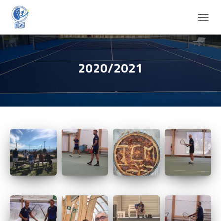
D
É
P
L
I
2020/2021
E
R
L
A
N
A
V
I
G
A
T
I
O
N