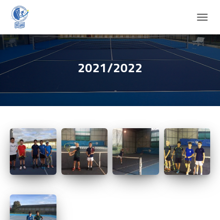
D
É
P
L
I
2021/2022
E
R
L
A
N
A
V
I
G
A
T
I
O
N