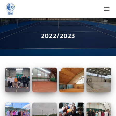
D
É
P
L
I
2022/2023
E
R
L
A
N
A
V
I
G
A
T
I
O
N