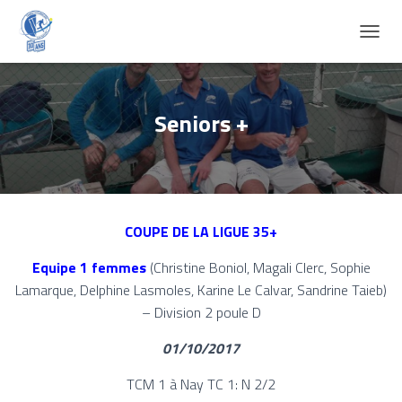
D
É
P
L
I
Seniors +
E
R
L
A
N
A
COUPE DE LA LIGUE 35+
V
I
Equipe 1 femmes
(Christine Boniol, Magali Clerc, Sophie
G
A
Lamarque, Delphine Lasmoles, Karine Le Calvar, Sandrine Taieb)
T
– Division 2 poule D
I
O
01/10/2017
N
TCM 1 à Nay TC 1: N 2/2