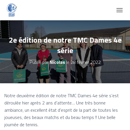
D
É
P
L
I
2e édition de notre TMC Dames 4e
E
série
R
L
A
Publié par
Nicolas
le
28 février 2022
N
A
V
I
G
A
Notre deuxième édition de notre TMC Dames 4e série s’est
T
déroulée hier après 2 ans d’attente… Une très bonne
I
O
ambiance, un excellent état d’esprit de la part de toutes les
N
joueuses, des beaux matchs et du beau temps !! Une belle
journée de tennis.