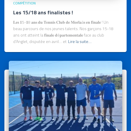
COMPÉTITION
Les 15/18 ans finalistes !
𝐋𝐞𝐬 𝟏5-𝟏8 𝐚𝐧𝐬 𝐝𝐮 𝐓𝐞𝐧𝐧𝐢𝐬 𝐂𝐥𝐮𝐛 𝐝𝐞 𝐌𝐨𝐫𝐥𝐚à𝐬 𝐞𝐧 𝐟𝐢𝐧𝐚𝐥𝐞 ! Un
beau parcours de nos jeunes talents. Nos garçons 15-18
ans ont atteint la 𝐟𝐢𝐧𝐚𝐥𝐞 𝐝é𝐩𝐚𝐫𝐭𝐞𝐦𝐞𝐧𝐭𝐚𝐥𝐞 face au club
d’Anglet, disputée en avril… et
Lire la suite…