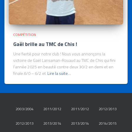
COMPÉTITION
Gaël brille au TMC de Chis !
Une fierté pour notre club ! Nous vous annonçons la
victoire de Gaël Lansaman-Rouaud au TMC de Chis qui fini
l’année 2025 en beauté contre deux 30/2 en demi et en
finale.6/0 – 6/2 et
Lire la suite…
2003/2004
2011/2012
2011/2012
2012/2013
2012/2013
2013/2014
2013/2014
2014/2015