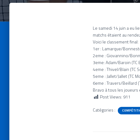
Le samedi 14 juin a eu l
matchs étaient au rende
Voici le classement final:
1er : Lamarque/Bonneste
2eme : Giovannino/Bonn
3eme: Adam/Baroin (TC B
4eme : Thivel/Blain (TC 
5eme : Jallet/Jallet (TC M
6eme : Travers/Beillard (T
Bravo à tous les joueurs e
Post Views:
911
Catégories :
COMPÉTITI