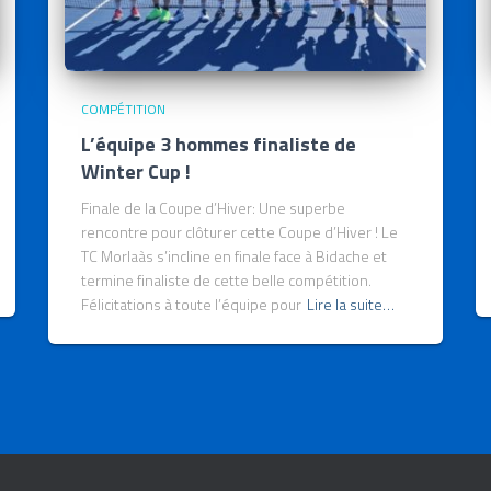
COMPÉTITION
L’équipe 3 hommes finaliste de
Winter Cup !
Finale de la Coupe d’Hiver: Une superbe
rencontre pour clôturer cette Coupe d’Hiver ! Le
TC Morlaàs s’incline en finale face à Bidache et
termine finaliste de cette belle compétition.
Félicitations à toute l’équipe pour
Lire la suite…