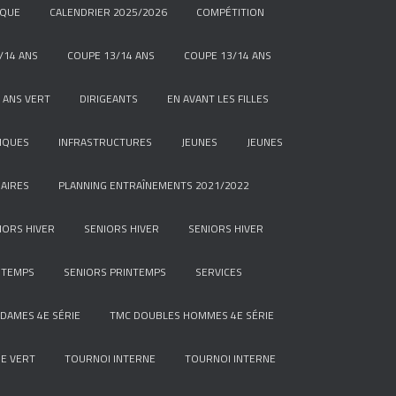
IQUE
CALENDRIER 2025/2026
COMPÉTITION
/14 ANS
COUPE 13/14 ANS
COUPE 13/14 ANS
 ANS VERT
DIRIGEANTS
EN AVANT LES FILLES
IQUES
INFRASTRUCTURES
JEUNES
JEUNES
AIRES
PLANNING ENTRAÎNEMENTS 2021/2022
IORS HIVER
SENIORS HIVER
SENIORS HIVER
NTEMPS
SENIORS PRINTEMPS
SERVICES
DAMES 4E SÉRIE
TMC DOUBLES HOMMES 4E SÉRIE
E VERT
TOURNOI INTERNE
TOURNOI INTERNE