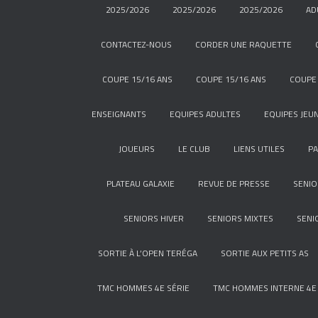
2025/2026
2025/2026
2025/2026
AD
CONTACTEZ-NOUS
CORDER UNE RAQUETTE
COUPE 15/16 ANS
COUPE 15/16 ANS
COUPE 
ENSEIGNANTS
EQUIPES ADULTES
EQUIPES JEU
JOUEURS
LE CLUB
LIENS UTILES
P
PLATEAU GALAXIE
REVUE DE PRESSE
SENIO
SENIORS HIVER
SENIORS MIXTES
SENI
SORTIE À L’OPEN TERÉGA
SORTIE AUX PETITS AS
TMC HOMMES 4E SÉRIE
TMC HOMMES INTERNE 4E 