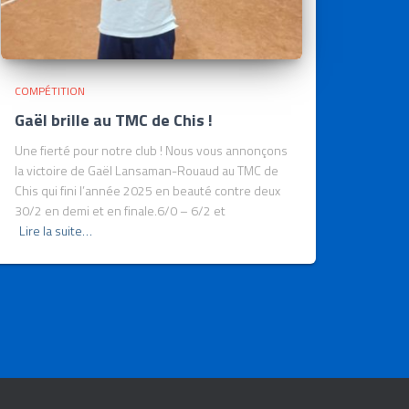
COMPÉTITION
Gaël brille au TMC de Chis !
Une fierté pour notre club ! Nous vous annonçons
la victoire de Gaël Lansaman-Rouaud au TMC de
Chis qui fini l’année 2025 en beauté contre deux
30/2 en demi et en finale.6/0 – 6/2 et
Lire la suite…