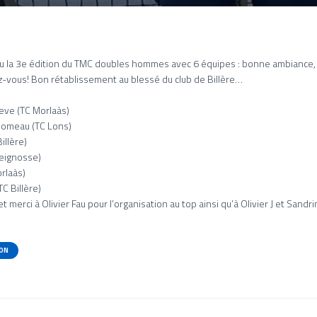
ieu la 3e édition du TMC doubles hommes avec 6 équipes : bonne ambiance, 
z-vous! Bon rétablissement au blessé
du club de Billère…
ve (TC Morlaàs)
omeau (TC Lons)
illère)
Seignosse)
orlaàs)
C Billère)
t merci à Olivier Fau pour l’organisation au top ainsi qu’à Olivier J et Sandri
ON