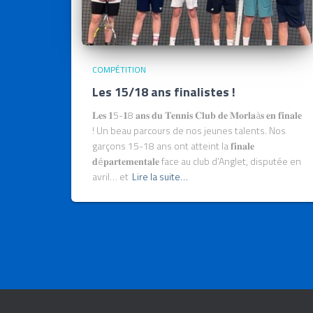
COMPÉTITION
Les 15/18 ans finalistes !
𝐋𝐞𝐬 𝟏5-𝟏8 𝐚𝐧𝐬 𝐝𝐮 𝐓𝐞𝐧𝐧𝐢𝐬 𝐂𝐥𝐮𝐛 𝐝𝐞 𝐌𝐨𝐫𝐥𝐚à𝐬 𝐞𝐧 𝐟𝐢𝐧𝐚𝐥𝐞
! Un beau parcours de nos jeunes talents. Nos
garçons 15-18 ans ont atteint la 𝐟𝐢𝐧𝐚𝐥𝐞
𝐝é𝐩𝐚𝐫𝐭𝐞𝐦𝐞𝐧𝐭𝐚𝐥𝐞 face au club d’Anglet, disputée en
avril… et
Lire la suite…