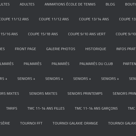
ULTES
ADULTES
ANIMATIONS ÉCOLE DE TENNIS
BLOG
BOUT
COUPE 11/12 ANS
COUPE 11/12 ANS
COUPE 13/14 ANS
COUPE 13
15/16 ANS
COUPE 15/18 ANS
COUPE 9/10 ANS VERT
COUPE 9/10
NES
FRONT PAGE
GALERIE PHOTOS
HISTORIQUE
INFOS PRAT
ALMARÈS
PALMARÈS
PALMARÈS
PALMARÈS DU CLUB
PARTEN
RS +
SENIORS +
SENIORS +
SENIORS +
SENIORS +
SEN
ORS MIXTES
SENIORS MIXTES
SENIORS PRINTEMPS
SENIORS PRI
TARIFS
TMC 11-14 ANS FILLES
TMC 11-14 ANS GARÇONS
TMC 
SÉRIE
TOURNOI FFT
TOURNOI GALAXIE ORANGE
TOURNOI GALAXI