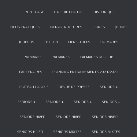
FRONT PAGE
GALERIE PHOTOS
HISTORIQUE
INFOS PRATIQUES
INFRASTRUCTURES
JEUNES
JEUNES
JOUEURS
LE CLUB
LIENS UTILES
PALMARÈS
PALMARÈS
PALMARÈS
PALMARÈS DU CLUB
PARTENAIRES
PLANNING ENTRAÎNEMENTS 2021/2022
PLATEAU GALAXIE
REVUE DE PRESSE
SENIORS +
SENIORS +
SENIORS +
SENIORS +
SENIORS +
SENIORS HIVER
SENIORS HIVER
SENIORS HIVER
SENIORS HIVER
SENIORS MIXTES
SENIORS MIXTES