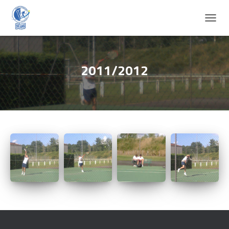
D
É
P
L
I
2011/2012
E
R
L
A
N
A
V
I
G
A
T
I
O
N