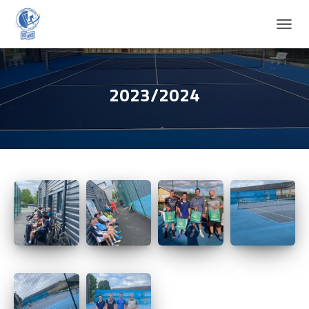
D
É
P
L
I
2023/2024
E
R
L
A
N
A
V
I
G
A
T
I
O
N