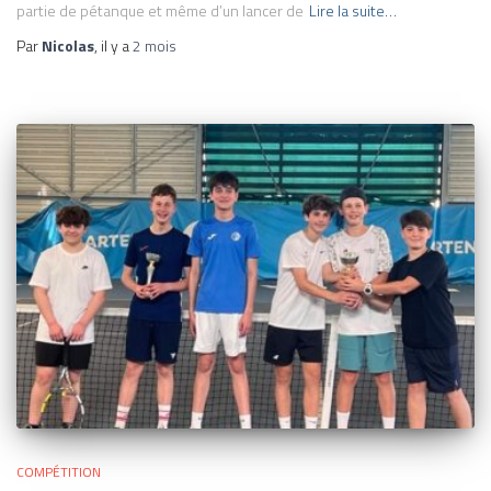
partie de pétanque et même d’un lancer de
Lire la suite…
Par
Nicolas
, il y a
2 mois
COMPÉTITION