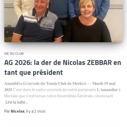
VIE DU CLUB
AG 2026: la der de Nicolas ZEBBAR en
tant que président
𝐀𝐬𝐬𝐞𝐦𝐛𝐥é𝐞 𝐆é𝐧é𝐫𝐚𝐥𝐞 𝐝𝐮 𝐓𝐞𝐧𝐧𝐢𝐬 𝐂𝐥𝐮𝐛 𝐝𝐞 𝐌𝐨𝐫𝐥𝐚à𝐬 — 𝐌𝐚𝐫𝐝𝐢 𝟏𝟗 𝐦𝐚𝐢
𝟐𝟎𝟐𝟓 C’est dans le cadre convivial de notre partenaire 𝐋’𝐀𝐦𝐚𝐧𝐝𝐢𝐞𝐫 à
Morlaàs que s’est tenue notre Assemblée Générale, réunissant
Lire la suite…
Par
Nicolas
, il y a
2 mois