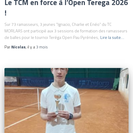
Le TCM en force à l’Open Terega 2026
!
Sur 73 ramasseurs, 3 jeunes “Ignacio, Charlie et Enéo” du TC
MORLAAS ont participé aux 3 sessions de formation des ramasseurs
de balles pour le tournoi Teréga Open Pau Pyrénées,
Lire la suite…
Par
Nicolas
, il y a
3 mois