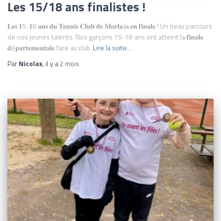
Les 15/18 ans finalistes !
𝐋𝐞𝐬 𝟏5-𝟏8 𝐚𝐧𝐬 𝐝𝐮 𝐓𝐞𝐧𝐧𝐢𝐬 𝐂𝐥𝐮𝐛 𝐝𝐞 𝐌𝐨𝐫𝐥𝐚à𝐬 𝐞𝐧 𝐟𝐢𝐧𝐚𝐥𝐞 ! Un beau parcours
de nos jeunes talents. Nos garçons 15-18 ans ont atteint la 𝐟𝐢𝐧𝐚𝐥𝐞
𝐝é𝐩𝐚𝐫𝐭𝐞𝐦𝐞𝐧𝐭𝐚𝐥𝐞 face au club
Lire la suite…
Par
Nicolas
, il y a
2 mois