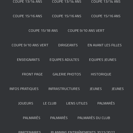
COUPE 13/14 ANS
COUPE 13/14 ANS
COUPE 13/14 ANS
COUPE 15/16 ANS
COUPE 15/16 ANS
COUPE 15/16 ANS
COUPE 15/18 ANS
COUPE 9/10 ANS VERT
COUPE 9/10 ANS VERT
DIRIGEANTS
EN AVANT LES FILLES
ENSEIGNANTS
EQUIPES ADULTES
EQUIPES JEUNES
FRONT PAGE
GALERIE PHOTOS
HISTORIQUE
INFOS PRATIQUES
INFRASTRUCTURES
JEUNES
JEUNES
JOUEURS
LE CLUB
LIENS UTILES
PALMARÈS
PALMARÈS
PALMARÈS
PALMARÈS DU CLUB
PARTENAIRES
PLANNING ENTRAÎNEMENTS 2021/2022