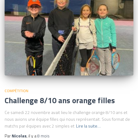
COMPÉTITION
Challenge 8/10 ans orange filles
Ce samedi 22 novembre avait lieu le challenge orange 8/10 ans et
nous avions une équipe filles qui nous représentait. Sous format de
matchs par équipes avec 2 simples et
Lire la suite…
Par
Nicolas
, il y a
8 mois