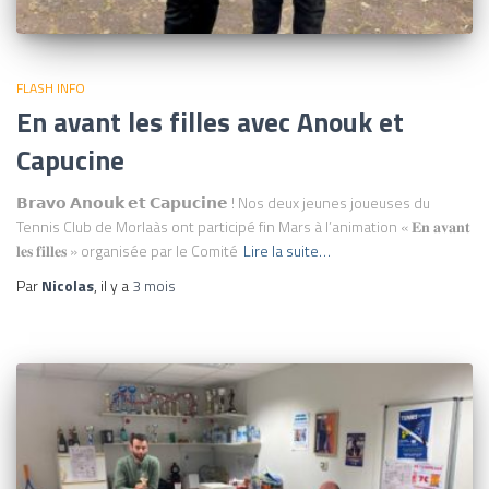
FLASH INFO
En avant les filles avec Anouk et
Capucine
𝗕𝗿𝗮𝘃𝗼 𝗔𝗻𝗼𝘂𝗸 𝗲𝘁 𝗖𝗮𝗽𝘂𝗰𝗶𝗻𝗲 ! Nos deux jeunes joueuses du
Tennis Club de Morlaàs ont participé fin Mars à l’animation « 𝐄𝐧 𝐚𝐯𝐚𝐧𝐭
𝐥𝐞𝐬 𝐟𝐢𝐥𝐥𝐞𝐬 » organisée par le Comité
Lire la suite…
Par
Nicolas
, il y a
3 mois