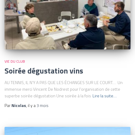
VIE DU CLUB
Soirée dégustation vins
AU TENNIS, IL N’Y A PAS QUE LES ÉCHANGES SUR LE COURT… Un
immense merci Vincent De Nodrest pour l’organisation de cette
superbe soirée dégustation Une soirée à la fois
Lire la suite…
Par
Nicolas
, il y a
3 mois