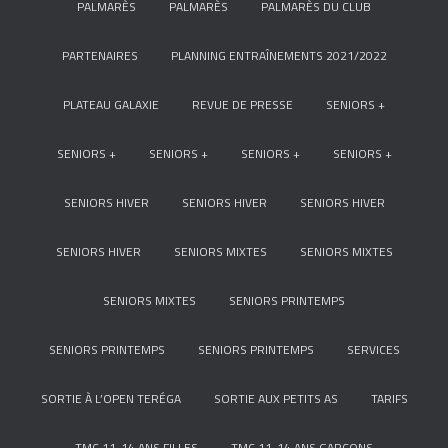
PALMARÈS
PALMARÈS
PALMARÈS DU CLUB
PARTENAIRES
PLANNING ENTRAÎNEMENTS 2021/2022
PLATEAU GALAXIE
REVUE DE PRESSE
SENIORS +
SENIORS +
SENIORS +
SENIORS +
SENIORS +
SENIORS HIVER
SENIORS HIVER
SENIORS HIVER
SENIORS HIVER
SENIORS MIXTES
SENIORS MIXTES
SENIORS MIXTES
SENIORS PRINTEMPS
SENIORS PRINTEMPS
SENIORS PRINTEMPS
SERVICES
SORTIE À L’OPEN TERÉGA
SORTIE AUX PETITS AS
TARIFS
TMC 11-14 ANS FILLES
TMC 11-14 ANS GARÇONS