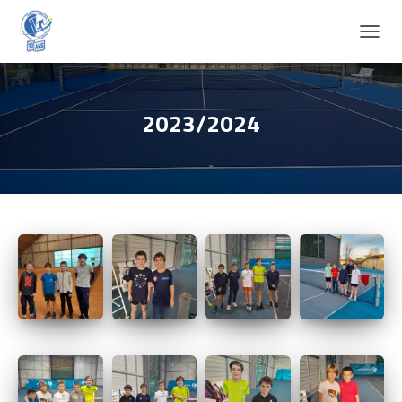
D
É
P
L
I
2023/2024
E
R
L
A
N
A
V
I
G
A
T
I
O
N