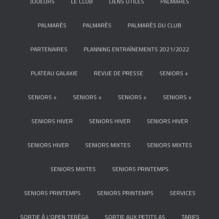
JOUEURS
LE CLUB
LIENS UTILES
PALMARÈS
PALMARÈS
PALMARÈS
PALMARÈS DU CLUB
PARTENAIRES
PLANNING ENTRAÎNEMENTS 2021/2022
PLATEAU GALAXIE
REVUE DE PRESSE
SENIORS +
SENIORS +
SENIORS +
SENIORS +
SENIORS +
SENIORS HIVER
SENIORS HIVER
SENIORS HIVER
SENIORS HIVER
SENIORS MIXTES
SENIORS MIXTES
SENIORS MIXTES
SENIORS PRINTEMPS
SENIORS PRINTEMPS
SENIORS PRINTEMPS
SERVICES
SORTIE À L’OPEN TERÉGA
SORTIE AUX PETITS AS
TARIFS