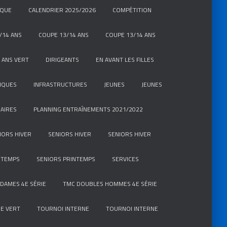
IQUE
CALENDRIER 2025/2026
COMPÉTITION
/14 ANS
COUPE 13/14 ANS
COUPE 13/14 ANS
 ANS VERT
DIRIGEANTS
EN AVANT LES FILLES
IQUES
INFRASTRUCTURES
JEUNES
JEUNES
AIRES
PLANNING ENTRAÎNEMENTS 2021/2022
IORS HIVER
SENIORS HIVER
SENIORS HIVER
NTEMPS
SENIORS PRINTEMPS
SERVICES
DAMES 4E SÉRIE
TMC DOUBLES HOMMES 4E SÉRIE
E VERT
TOURNOI INTERNE
TOURNOI INTERNE