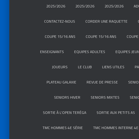
2025/2026
2025/2026
2025/2026
AD
CONTACTEZ-NOUS
CORDER UNE RAQUETTE
COUPE 15/16 ANS
COUPE 15/16 ANS
COUPE 
ENSEIGNANTS
EQUIPES ADULTES
EQUIPES JEU
JOUEURS
LE CLUB
LIENS UTILES
P
PLATEAU GALAXIE
REVUE DE PRESSE
SENIO
SENIORS HIVER
SENIORS MIXTES
SENI
SORTIE À L’OPEN TERÉGA
SORTIE AUX PETITS AS
TMC HOMMES 4E SÉRIE
TMC HOMMES INTERNE 4E 