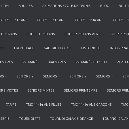
ULTES
ADULTES
ANIMATIONS ÉCOLE DE TENNIS
BLOG
BOUT
COUPE 11/12 ANS
COUPE 11/12 ANS
COUPE 13/14 ANS
COUPE 13
15/16 ANS
COUPE 15/18 ANS
COUPE 9/10 ANS VERT
COUPE 9/10
NES
FRONT PAGE
GALERIE PHOTOS
HISTORIQUE
INFOS PRAT
ALMARÈS
PALMARÈS
PALMARÈS
PALMARÈS DU CLUB
PARTEN
RS +
SENIORS +
SENIORS +
SENIORS +
SENIORS +
SEN
ORS MIXTES
SENIORS MIXTES
SENIORS PRINTEMPS
SENIORS PRI
TARIFS
TMC 11-14 ANS FILLES
TMC 11-14 ANS GARÇONS
TMC 
SÉRIE
TOURNOI FFT
TOURNOI GALAXIE ORANGE
TOURNOI GALAXI