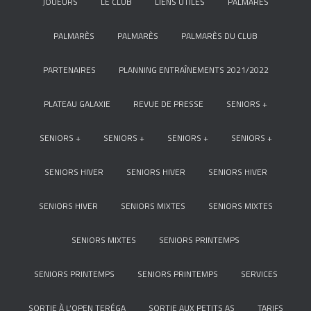
JOUEURS
LE CLUB
LIENS UTILES
PALMARÈS
PALMARÈS
PALMARÈS
PALMARÈS DU CLUB
PARTENAIRES
PLANNING ENTRAÎNEMENTS 2021/2022
PLATEAU GALAXIE
REVUE DE PRESSE
SENIORS +
SENIORS +
SENIORS +
SENIORS +
SENIORS +
SENIORS HIVER
SENIORS HIVER
SENIORS HIVER
SENIORS HIVER
SENIORS MIXTES
SENIORS MIXTES
SENIORS MIXTES
SENIORS PRINTEMPS
SENIORS PRINTEMPS
SENIORS PRINTEMPS
SERVICES
SORTIE À L’OPEN TERÉGA
SORTIE AUX PETITS AS
TARIFS