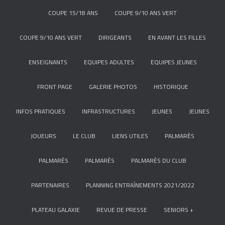
COUPE 15/18 ANS
COUPE 9/10 ANS VERT
COUPE 9/10 ANS VERT
DIRIGEANTS
EN AVANT LES FILLES
ENSEIGNANTS
EQUIPES ADULTES
EQUIPES JEUNES
FRONT PAGE
GALERIE PHOTOS
HISTORIQUE
INFOS PRATIQUES
INFRASTRUCTURES
JEUNES
JEUNES
JOUEURS
LE CLUB
LIENS UTILES
PALMARÈS
PALMARÈS
PALMARÈS
PALMARÈS DU CLUB
PARTENAIRES
PLANNING ENTRAÎNEMENTS 2021/2022
PLATEAU GALAXIE
REVUE DE PRESSE
SENIORS +