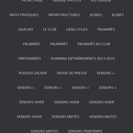
FRONT PAGE
GALERIE PHOTOS
HISTORIQUE
INFOS PRATIQUES
INFRASTRUCTURES
JEUNES
JEUNES
JOUEURS
LE CLUB
LIENS UTILES
PALMARÈS
PALMARÈS
PALMARÈS
PALMARÈS DU CLUB
PARTENAIRES
PLANNING ENTRAÎNEMENTS 2021/2022
PLATEAU GALAXIE
REVUE DE PRESSE
SENIORS +
SENIORS +
SENIORS +
SENIORS +
SENIORS +
SENIORS HIVER
SENIORS HIVER
SENIORS HIVER
SENIORS HIVER
SENIORS MIXTES
SENIORS MIXTES
SENIORS MIXTES
SENIORS PRINTEMPS