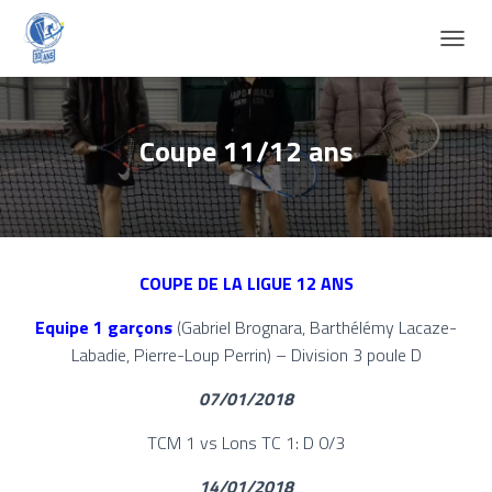
D
É
P
L
I
Coupe 11/12 ans
E
R
L
A
N
A
COUPE DE LA LIGUE 12 ANS
V
I
Equipe 1 garçons
(Gabriel Brognara, Barthélémy Lacaze-
G
A
Labadie, Pierre-Loup Perrin) – Division 3 poule D
T
I
07/01/2018
O
N
TCM 1 vs Lons TC 1: D 0/3
14/01/2018