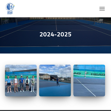
D
É
P
L
I
2024-2025
E
R
L
A
N
A
V
I
G
A
T
I
O
N