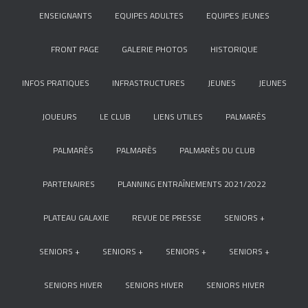
ENSEIGNANTS
EQUIPES ADULTES
EQUIPES JEUNES
FRONT PAGE
GALERIE PHOTOS
HISTORIQUE
INFOS PRATIQUES
INFRASTRUCTURES
JEUNES
JEUNES
JOUEURS
LE CLUB
LIENS UTILES
PALMARÈS
PALMARÈS
PALMARÈS
PALMARÈS DU CLUB
PARTENAIRES
PLANNING ENTRAÎNEMENTS 2021/2022
PLATEAU GALAXIE
REVUE DE PRESSE
SENIORS +
SENIORS +
SENIORS +
SENIORS +
SENIORS +
SENIORS HIVER
SENIORS HIVER
SENIORS HIVER