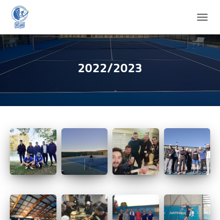
D
É
P
L
I
2022/2023
E
R
L
A
N
A
V
I
G
A
T
I
O
N