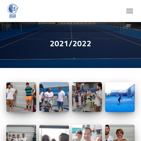
D
É
P
L
I
2021/2022
E
R
L
A
N
A
V
I
G
A
T
I
O
N