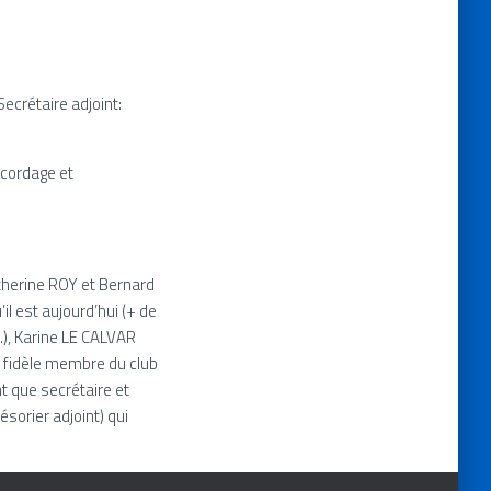
ecrétaire adjoint:
 cordage et
therine ROY et Bernard
l est aujourd’hui (+ de
…), Karine LE CALVAR
t fidèle membre du club
t que secrétaire et
sorier adjoint) qui