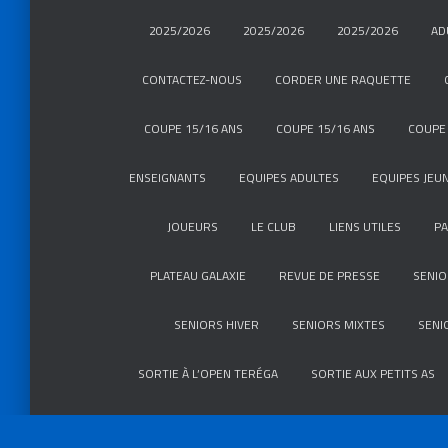
2025/2026
2025/2026
2025/2026
AD
CONTACTEZ-NOUS
CORDER UNE RAQUETTE
COUPE 15/16 ANS
COUPE 15/16 ANS
COUPE 
ENSEIGNANTS
EQUIPES ADULTES
EQUIPES JEU
JOUEURS
LE CLUB
LIENS UTILES
P
PLATEAU GALAXIE
REVUE DE PRESSE
SENIO
SENIORS HIVER
SENIORS MIXTES
SENI
SORTIE À L’OPEN TERÉGA
SORTIE AUX PETITS AS
TMC HOMMES 4E SÉRIE
TMC HOMMES INTERNE 4E 