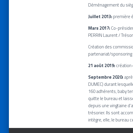
Déménagement du siège 
Juillet 2013:
première é
Mars 2017:
Co-présiden
PERRIN Laurent / Trésor
Création des commission
partenariat/sponsoring
21 août 2019:
création
Septembre 2020:
après
DUMEC) durant lesquelles
160 adhérents, baby tenn
quitte le bureau et lai
depuis une vingtaine d’
trésorier. Ils sont acco
intègre, elle, le bureau 