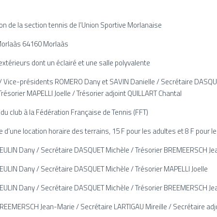
on de la section tennis de l’Union Sportive Morlanaise
 Morlaàs 64160 Morlaàs
 extérieurs dont un éclairé et une salle polyvalente
/ Vice-présidents ROMERO Dany et SAVIN Danielle / Secrétaire DASQUE
 Trésorier MAPELLI Joelle / Trésorier adjoint QUILLART Chantal
n du club à la Fédération Française de Tennis (FFT)
 d’une location horaire des terrains, 15 F pour les adultes et 8 F pour l
EULIN Dany / Secrétaire DASQUET Michèle / Trésorier BREMEERSCH Je
EULIN Dany / Secrétaire DASQUET Michèle / Trésorier MAPELLI Joelle
SEULIN Dany / Secrétaire DASQUET Michèle / Trésorier BREEMERSCH Je
REEMERSCH Jean-Marie / Secrétaire LARTIGAU Mireille / Secrétaire adjo