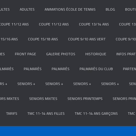
ULTES
ADULTES
ANIMATIONS ÉCOLE DE TENNIS
BLOG
BOUT
COUPE 11/12 ANS
COUPE 11/12 ANS
COUPE 13/14 ANS
COUPE 13
15/16 ANS
COUPE 15/18 ANS
COUPE 9/10 ANS VERT
COUPE 9/10
NES
FRONT PAGE
GALERIE PHOTOS
HISTORIQUE
INFOS PRAT
ALMARÈS
PALMARÈS
PALMARÈS
PALMARÈS DU CLUB
PARTEN
RS +
SENIORS +
SENIORS +
SENIORS +
SENIORS +
SEN
ORS MIXTES
SENIORS MIXTES
SENIORS PRINTEMPS
SENIORS PRI
TARIFS
TMC 11-14 ANS FILLES
TMC 11-14 ANS GARÇONS
TMC 
SÉRIE
TOURNOI FFT
TOURNOI GALAXIE ORANGE
TOURNOI GALAXI