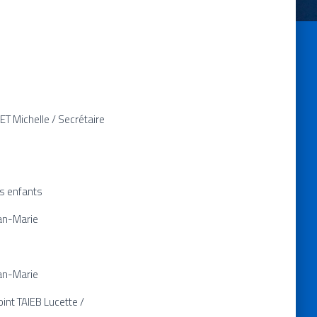
T Michelle / Secrétaire
es enfants
an-Marie
an-Marie
int TAIEB Lucette /