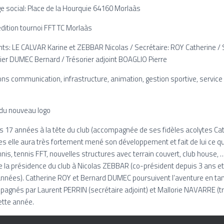
social: Place de la Hourquie 64160 Morlaàs
dition tournoi FFT TC Morlaàs
ts: LE CALVAR Karine et ZEBBAR Nicolas / Secrétaire: ROY Catherine / S
ier DUMEC Bernard / Trésorier adjoint BOAGLIO Pierre
s communication, infrastructure, animation, gestion sportive, service
 du nouveau logo
 17 années à la tête du club (accompagnée de ses fidèles acolytes Ca
 elle aura très fortement mené son développement et fait de lui ce qu’i
is, tennis FFT, nouvelles structures avec terrain couvert, club house, 
sse la présidence du club à Nicolas ZEBBAR (co-président depuis 3 ans e
années). Catherine ROY et Bernard DUMEC poursuivent l’aventure en tan
mpagnés par Laurent PERRIN (secrétaire adjoint) et Mallorie NAVARRE (tré
cette année.