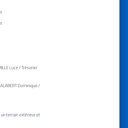
es
es
LLE Luce / Trésorier
 SALABERT Dominique /
un terrain extérieur et