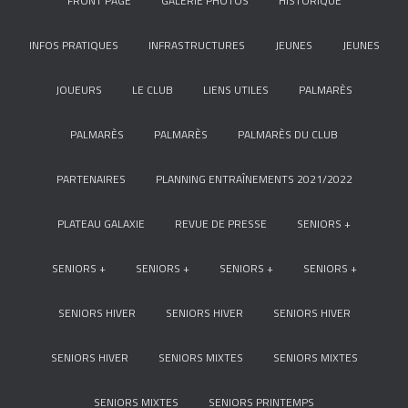
FRONT PAGE
GALERIE PHOTOS
HISTORIQUE
INFOS PRATIQUES
INFRASTRUCTURES
JEUNES
JEUNES
JOUEURS
LE CLUB
LIENS UTILES
PALMARÈS
PALMARÈS
PALMARÈS
PALMARÈS DU CLUB
PARTENAIRES
PLANNING ENTRAÎNEMENTS 2021/2022
PLATEAU GALAXIE
REVUE DE PRESSE
SENIORS +
SENIORS +
SENIORS +
SENIORS +
SENIORS +
SENIORS HIVER
SENIORS HIVER
SENIORS HIVER
SENIORS HIVER
SENIORS MIXTES
SENIORS MIXTES
SENIORS MIXTES
SENIORS PRINTEMPS