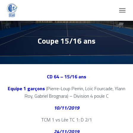
D
É
P
L
I
Coupe 15/16 ans
E
R
L
A
N
A
CD 64 – 15/16 ans
V
I
Equipe 1 garçons
(Pierre-Loup Perrin, Loïc Fourcade, Ylann
G
A
Roy, Gabriel Brognara) – Division 4 poule C
T
I
10/11/2019
O
N
TCM 1 vs Lée TC 1: D 2/1
24/11/2019