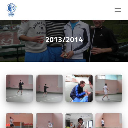
D
É
P
L
I
2013/2014
E
R
L
A
N
A
V
I
G
A
T
I
O
N