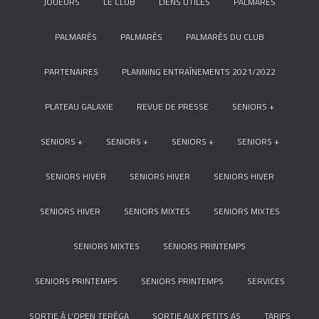
JOUEURS
LE CLUB
LIENS UTILES
PALMARÈS
PALMARÈS
PALMARÈS
PALMARÈS DU CLUB
PARTENAIRES
PLANNING ENTRAÎNEMENTS 2021/2022
PLATEAU GALAXIE
REVUE DE PRESSE
SENIORS +
SENIORS +
SENIORS +
SENIORS +
SENIORS +
SENIORS HIVER
SENIORS HIVER
SENIORS HIVER
SENIORS HIVER
SENIORS MIXTES
SENIORS MIXTES
SENIORS MIXTES
SENIORS PRINTEMPS
SENIORS PRINTEMPS
SENIORS PRINTEMPS
SERVICES
SORTIE À L’OPEN TERÉGA
SORTIE AUX PETITS AS
TARIFS