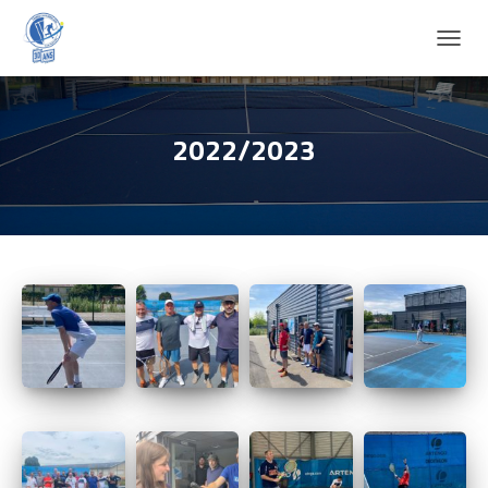
D
É
P
L
I
2022/2023
E
R
L
A
N
A
V
I
G
A
T
I
O
N