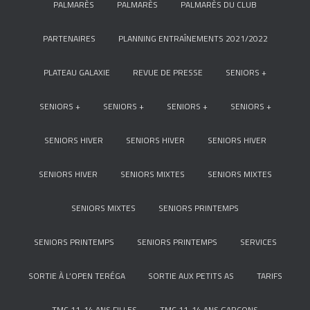
PALMARÈS
PALMARÈS
PALMARÈS DU CLUB
PARTENAIRES
PLANNING ENTRAÎNEMENTS 2021/2022
PLATEAU GALAXIE
REVUE DE PRESSE
SENIORS +
SENIORS +
SENIORS +
SENIORS +
SENIORS +
SENIORS HIVER
SENIORS HIVER
SENIORS HIVER
SENIORS HIVER
SENIORS MIXTES
SENIORS MIXTES
SENIORS MIXTES
SENIORS PRINTEMPS
SENIORS PRINTEMPS
SENIORS PRINTEMPS
SERVICES
SORTIE À L’OPEN TERÉGA
SORTIE AUX PETITS AS
TARIFS
TMC 11-14 ANS FILLES
TMC 11-14 ANS GARÇONS