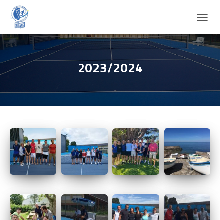
D
É
P
L
I
2023/2024
E
R
L
A
N
A
V
I
G
A
T
I
O
N