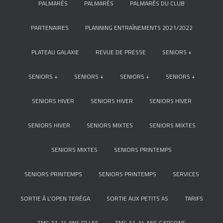
PALMARÈS
PALMARÈS
PALMARÈS DU CLUB
PARTENAIRES
PLANNING ENTRAÎNEMENTS 2021/2022
PLATEAU GALAXIE
REVUE DE PRESSE
SENIORS +
SENIORS +
SENIORS +
SENIORS +
SENIORS +
SENIORS HIVER
SENIORS HIVER
SENIORS HIVER
SENIORS HIVER
SENIORS MIXTES
SENIORS MIXTES
SENIORS MIXTES
SENIORS PRINTEMPS
SENIORS PRINTEMPS
SENIORS PRINTEMPS
SERVICES
SORTIE À L’OPEN TERÉGA
SORTIE AUX PETITS AS
TARIFS
TMC 11-14 ANS FILLES
TMC 11-14 ANS GARÇONS