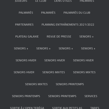
JOUEURS
LE CLUB
LIENS UTILES
PALMARÈS
PALMARÈS
PALMARÈS
PALMARÈS DU CLUB
PARTENAIRES
PLANNING ENTRAÎNEMENTS 2021/2022
PLATEAU GALAXIE
REVUE DE PRESSE
SENIORS +
SENIORS +
SENIORS +
SENIORS +
SENIORS +
SENIORS HIVER
SENIORS HIVER
SENIORS HIVER
SENIORS HIVER
SENIORS MIXTES
SENIORS MIXTES
SENIORS MIXTES
SENIORS PRINTEMPS
SENIORS PRINTEMPS
SENIORS PRINTEMPS
SERVICES
SORTIE À L’OPEN TERÉGA
SORTIE AUX PETITS AS
TARIFS