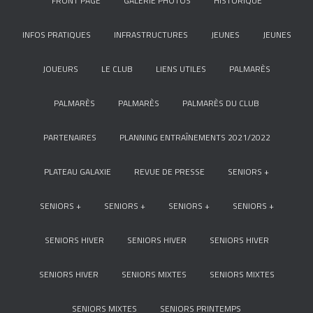
FRONT PAGE
GALERIE PHOTOS
HISTORIQUE
INFOS PRATIQUES
INFRASTRUCTURES
JEUNES
JEUNES
JOUEURS
LE CLUB
LIENS UTILES
PALMARÈS
PALMARÈS
PALMARÈS
PALMARÈS DU CLUB
PARTENAIRES
PLANNING ENTRAÎNEMENTS 2021/2022
PLATEAU GALAXIE
REVUE DE PRESSE
SENIORS +
SENIORS +
SENIORS +
SENIORS +
SENIORS +
SENIORS HIVER
SENIORS HIVER
SENIORS HIVER
SENIORS HIVER
SENIORS MIXTES
SENIORS MIXTES
SENIORS MIXTES
SENIORS PRINTEMPS