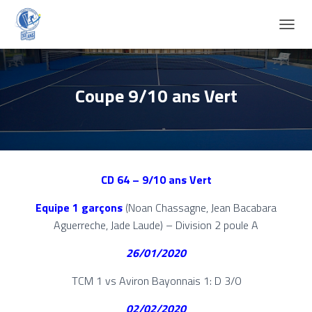
D
É
P
L
I
Coupe 9/10 ans Vert
E
R
L
A
N
A
CD 64 – 9/10 ans Vert
V
I
Equipe 1 garçons
(Noan Chassagne, Jean Bacabara
G
A
Aguerreche, Jade Laude) – Division 2 poule A
T
I
26/01/2020
O
N
TCM 1 vs Aviron Bayonnais 1: D 3/0
02/02/2020