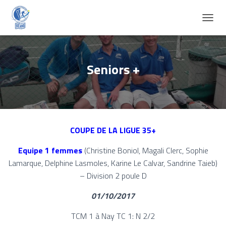
D
É
P
L
I
Seniors +
E
R
L
A
N
A
COUPE DE LA LIGUE 35+
V
I
Equipe 1 femmes
(Christine Boniol, Magali Clerc, Sophie
G
A
Lamarque, Delphine Lasmoles, Karine Le Calvar, Sandrine Taieb)
T
– Division 2 poule D
I
O
01/10/2017
N
TCM 1 à Nay TC 1: N 2/2