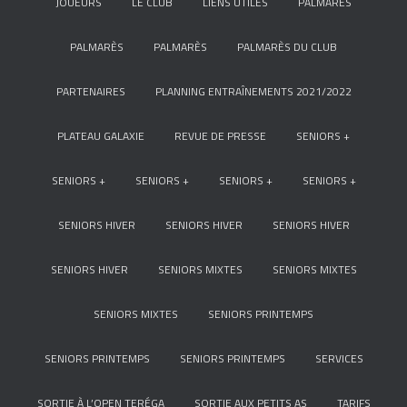
JOUEURS
LE CLUB
LIENS UTILES
PALMARÈS
PALMARÈS
PALMARÈS
PALMARÈS DU CLUB
PARTENAIRES
PLANNING ENTRAÎNEMENTS 2021/2022
PLATEAU GALAXIE
REVUE DE PRESSE
SENIORS +
SENIORS +
SENIORS +
SENIORS +
SENIORS +
SENIORS HIVER
SENIORS HIVER
SENIORS HIVER
SENIORS HIVER
SENIORS MIXTES
SENIORS MIXTES
SENIORS MIXTES
SENIORS PRINTEMPS
SENIORS PRINTEMPS
SENIORS PRINTEMPS
SERVICES
SORTIE À L’OPEN TERÉGA
SORTIE AUX PETITS AS
TARIFS