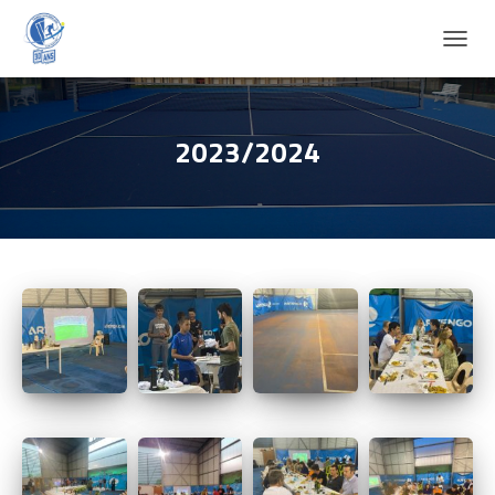
D
É
P
L
I
2023/2024
E
R
L
A
N
A
V
I
G
A
T
I
O
N