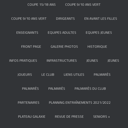
COUPE 15/18 ANS
COUPE 9/10 ANS VERT
COUPE 9/10 ANS VERT
DIRIGEANTS
EN AVANT LES FILLES
ENSEIGNANTS
EQUIPES ADULTES
EQUIPES JEUNES
FRONT PAGE
GALERIE PHOTOS
HISTORIQUE
INFOS PRATIQUES
INFRASTRUCTURES
JEUNES
JEUNES
JOUEURS
LE CLUB
LIENS UTILES
PALMARÈS
PALMARÈS
PALMARÈS
PALMARÈS DU CLUB
PARTENAIRES
PLANNING ENTRAÎNEMENTS 2021/2022
PLATEAU GALAXIE
REVUE DE PRESSE
SENIORS +