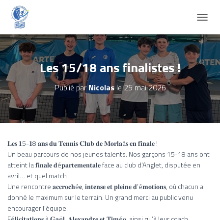
D
É
P
L
I
Les 15/18 ans finalistes !
E
R
Publié par
Nicolas
le
25 mai 2026
L
A
N
A
V
I
𝐋𝐞𝐬 𝟏5-𝟏8 𝐚𝐧𝐬 𝐝𝐮 𝐓𝐞𝐧𝐧𝐢𝐬 𝐂𝐥𝐮𝐛 𝐝𝐞 𝐌𝐨𝐫𝐥𝐚à𝐬 𝐞𝐧 𝐟𝐢𝐧𝐚𝐥𝐞 !
G
Un beau parcours de nos jeunes talents. Nos garçons 15-18 ans ont
A
atteint la 𝐟𝐢𝐧𝐚𝐥𝐞 𝐝é𝐩𝐚𝐫𝐭𝐞𝐦𝐞𝐧𝐭𝐚𝐥𝐞 face au club d’Anglet, disputée en
T
I
avril… et quel match !
O
Une rencontre 𝐚𝐜𝐜𝐫𝐨𝐜𝐡é𝐞, 𝐢𝐧𝐭𝐞𝐧𝐬𝐞 𝐞𝐭 𝐩𝐥𝐞𝐢𝐧𝐞 𝐝’é𝐦𝐨𝐭𝐢𝐨𝐧𝐬, où chacun a
N
donné le maximum sur le terrain. Un grand merci au public venu
encourager l’équipe.
F
é𝐥𝐢𝐜𝐢𝐭𝐚𝐭𝐢𝐨𝐧𝐬 à 𝐆𝐚ë𝐥, 𝐀𝐥𝐞𝐱𝐚𝐧𝐝𝐫𝐞 𝐞𝐭 𝐓𝐢𝐦é𝐨, ainsi qu’à leur coach