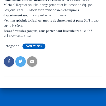
𝐌𝐢𝐜𝐡𝐚ë𝐥 𝐑𝐞𝐠𝐧𝐢𝐞𝐫 pour leur engagement et leur esprit d’équipe.
Les joueurs du TC Morlaàs terminent 𝐯𝐢𝐜𝐞-𝐜𝐡𝐚𝐦𝐩𝐢𝐨𝐧𝐬
𝐝é𝐩𝐚𝐫𝐭𝐞𝐦𝐞𝐧𝐭𝐚𝐮𝐱, une superbe performance.
M
𝐞𝐧𝐭𝐢𝐨𝐧 𝐬𝐩é𝐜𝐢𝐚𝐥𝐞 à 𝐆𝐚ë𝐥 qui 𝐦𝐨𝐧𝐭𝐞 𝐝𝐞 𝐜𝐥𝐚𝐬𝐬𝐞𝐦𝐞𝐧𝐭 𝐞𝐭 𝐩𝐚𝐬𝐬𝐞 𝟑𝟎/𝟏… cap
sur la 𝟑ᵉ 𝐬é𝐫𝐢𝐞.
𝐁𝐫𝐚𝐯𝐨 à 𝐯𝐨𝐮𝐬 𝐥𝐞𝐬 𝐠𝐚𝐫ç𝐨𝐧𝐬, 𝐯𝐨𝐮𝐬 𝐩𝐨𝐫𝐭𝐞𝐳 𝐡𝐚𝐮𝐭 𝐥𝐞𝐬 𝐜𝐨𝐮𝐥𝐞𝐮𝐫𝐬 𝐝𝐮 𝐜𝐥𝐮𝐛 !
Post Views:
240
Catégories :
COMPÉTITION