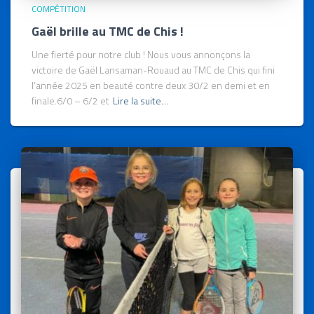
COMPÉTITION
Gaël brille au TMC de Chis !
Une fierté pour notre club ! Nous vous annonçons la
victoire de Gaël Lansaman-Rouaud au TMC de Chis qui fini
l’année 2025 en beauté contre deux 30/2 en demi et en
finale.6/0 – 6/2 et
Lire la suite…