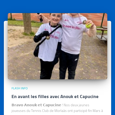
FLASH INFO
En avant les filles avec Anouk et Capucine
𝗕𝗿𝗮𝘃𝗼 𝗔𝗻𝗼𝘂𝗸 𝗲𝘁 𝗖𝗮𝗽𝘂𝗰𝗶𝗻𝗲 ! Nos deux jeunes
joueuses du Tennis Club de Morlaàs ont participé fin Mars à