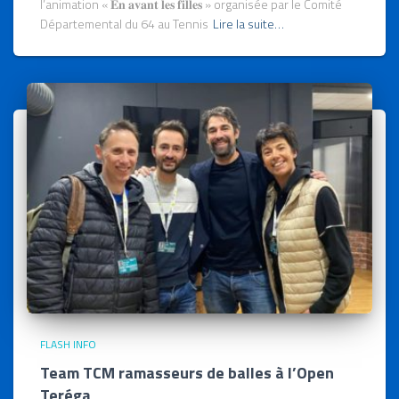
l’animation « 𝐄𝐧 𝐚𝐯𝐚𝐧𝐭 𝐥𝐞𝐬 𝐟𝐢𝐥𝐥𝐞𝐬 » organisée par le Comité
Départemental du 64 au Tennis
Lire la suite…
FLASH INFO
Team TCM ramasseurs de balles à l’Open
Teréga