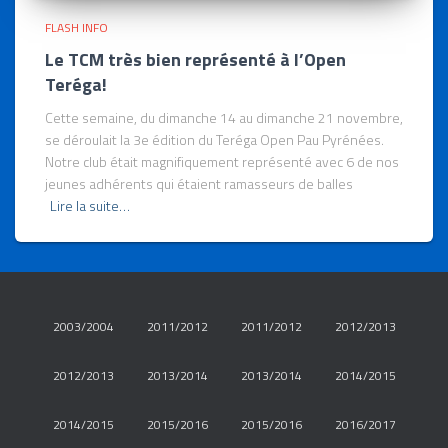
FLASH INFO
Le TCM très bien représenté à l’Open
Teréga!
Cette semaine, du dimanche 14 au dimanche 21 novembre,
se déroulait la 3e édition du Teréga Open Pau Pyrénées.
Notre club était magnifiquement représenté avec 6 de nos
jeunes adhérents qui étaient ramasseurs de balles
Lire la suite…
2003/2004
2011/2012
2011/2012
2012/2013
2012/2013
2013/2014
2013/2014
2014/2015
2014/2015
2015/2016
2015/2016
2016/2017