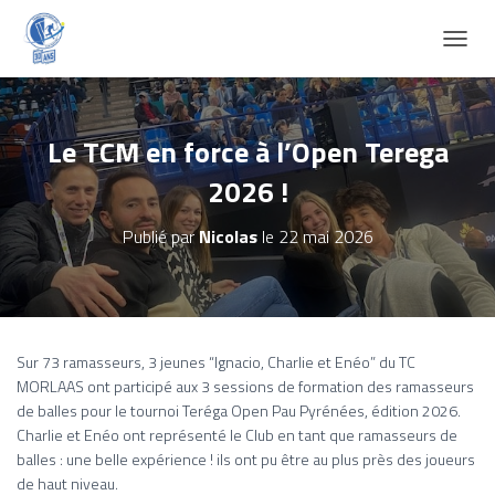
D
É
P
L
I
Le TCM en force à l’Open Terega
E
2026 !
R
L
A
Publié par
Nicolas
le
22 mai 2026
N
A
V
I
G
A
Sur 73 ramasseurs, 3 jeunes “Ignacio, Charlie et Enéo” du TC
T
MORLAAS ont participé aux 3 sessions de formation des ramasseurs
I
de balles pour le tournoi Teréga Open Pau Pyrénées, édition 2026.
O
Charlie et Enéo ont représenté le Club en tant que ramasseurs de
N
balles : une belle expérience ! ils ont pu être au plus près des joueurs
de haut niveau.