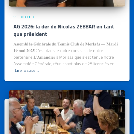
VIE DU CLUB
AG 2026: la der de Nicolas ZEBBAR en tant
que président
𝐀𝐬𝐬𝐞𝐦𝐛𝐥é𝐞 𝐆é𝐧é𝐫𝐚𝐥𝐞 𝐝𝐮 𝐓𝐞𝐧𝐧𝐢𝐬 𝐂𝐥𝐮𝐛 𝐝𝐞 𝐌𝐨𝐫𝐥𝐚à𝐬 — 𝐌𝐚𝐫𝐝𝐢
𝟏𝟗 𝐦𝐚𝐢 𝟐𝟎𝟐𝟓 C’est dans le cadre convivial de notre
partenaire 𝐋’𝐀𝐦𝐚𝐧𝐝𝐢𝐞𝐫 à Morlaàs que s’est tenue notre
Assemblée Générale, réunissant plus de 25 licenciés en
Lire la suite…