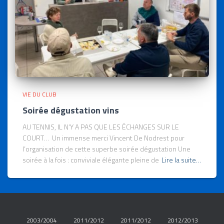
VIE DU CLUB
Soirée dégustation vins
AU TENNIS, IL N’Y A PAS QUE LES ÉCHANGES SUR LE
COURT… Un immense merci Vincent De Nodrest pour
l’organisation de cette superbe soirée dégustation Une
soirée à la fois : conviviale élégante pleine de
Lire la suite…
2003/2004
2011/2012
2011/2012
2012/2013