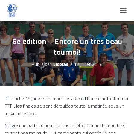
D
É
P
L
I
6e édition – Encore un très beau
E
tournoi!
R
L
A
Publié par
Nicolas
le
17 juillet 2018
N
A
V
I
G
A
Dimanche 15 juillet s’est conclue la 6e édition de notre tournoi
T
FFT… les finales se sont déroulées toute la matinée
sous un
I
O
magnifique soleil!
N
Malgré une participation à la baisse (effet coupe du monde??),
ce sont pas moins de 111 participants qui ont foulé nos