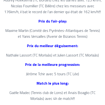
Audrey Hoeksema (TC Bordes) chez les dames avec 125 km/h,
Nicolas Fournillier (TC Billère) chez les messieurs avec
176km/h, il bat le record de l’an dernier qui était de 162 km/h!!!
Prix du fair-play:
Maxime Martin (Comité des Pyrénées-Atlantiques de Tennis)
et Yanis Versailles (Avenir de Bizanos Tennis)
Prix du meilleur déguisement:
Nathalie Lassort (TC Morlaàs) et Julien Lassort (TC Morlaàs)
Prix de la meilleure progression:
Jérôme Tchir avec 5 tours (TC Lée)
Match le plus long:
Gaëlle Madec (Tennis club de Lons) et Anaïs Boaglio (TC
Morlaàs) avec 4h de match!!!