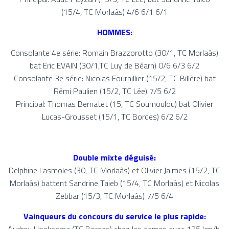
(15/4,
TC Morlaàs
) 4/6 6/1 6/1
HOMMES:
Consolante 4e série: Romain Brazzorotto (30/1,
TC Morlaàs)
bat Eric EVAIN (30/1,TC Luy de Béarn) 0/6 6/3 6/2
Consolante 3e série: Nicolas Fournillier (15/2,
TC Billère) bat
Rémi Paulien (15/2,
TC Lée) 7/5 6/2
Principal: Thomas Bernatet (15,
TC Soumoulou) bat Olivier
Lucas-Grousset (15/1,
TC Bordes) 6/2 6/2
Double mixte déguisé:
Delphine Lasmoles (30,
TC Morlaàs) et Olivier Jaimes (15/2,
T
C
Morlaàs) battent Sandrine Taieb (15/4,
TC Morlaàs) et Nicolas
Zebbar (15/3,
TC Morlaàs) 7/5 6/4
Vainqueurs du concours du service le plus rapide: