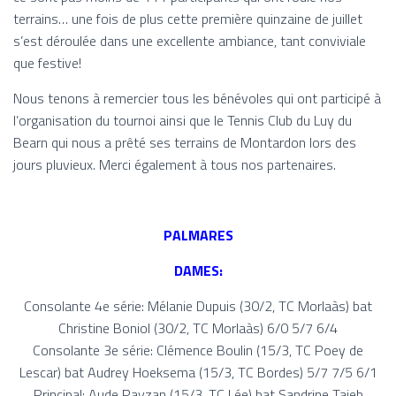
terrains… une fois de plus cette première quinzaine de juillet
s’est déroulée dans une excellente ambiance, tant conviviale
que festive!
Nous tenons à remercier tous les bénévoles qui ont participé à
l’organisation du tournoi ainsi que le Tennis Club du Luy du
Bearn qui nous a prêté ses terrains de Montardon lors des
jours pluvieux. Merci également à tous nos partenaires.
PALMARES
DAMES:
Consolante 4e série: Mélanie Dupuis (30/2,
TC Morlaàs
) bat
Christine Boniol (30/2,
TC Morlaàs
) 6/0 5/7 6/4
Consolante 3e série: Clémence Boulin (15/3,
TC Poey de
Lescar
) bat Audrey Hoeksema (15/3,
TC Bordes
) 5/7 7/5 6/1
Principal: Aude Payzan (15/3,
TC Lée
) bat Sandrine Taieb