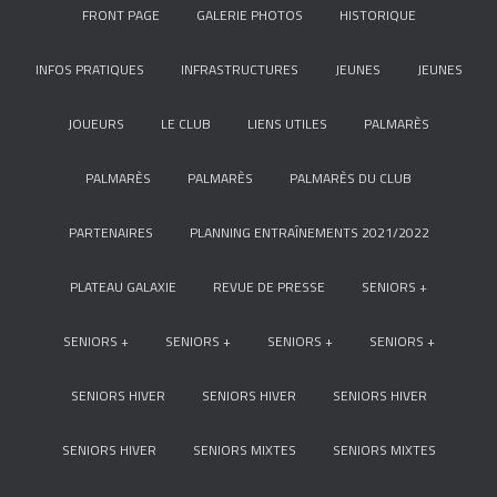
FRONT PAGE
GALERIE PHOTOS
HISTORIQUE
INFOS PRATIQUES
INFRASTRUCTURES
JEUNES
JEUNES
JOUEURS
LE CLUB
LIENS UTILES
PALMARÈS
PALMARÈS
PALMARÈS
PALMARÈS DU CLUB
PARTENAIRES
PLANNING ENTRAÎNEMENTS 2021/2022
PLATEAU GALAXIE
REVUE DE PRESSE
SENIORS +
SENIORS +
SENIORS +
SENIORS +
SENIORS +
SENIORS HIVER
SENIORS HIVER
SENIORS HIVER
SENIORS HIVER
SENIORS MIXTES
SENIORS MIXTES