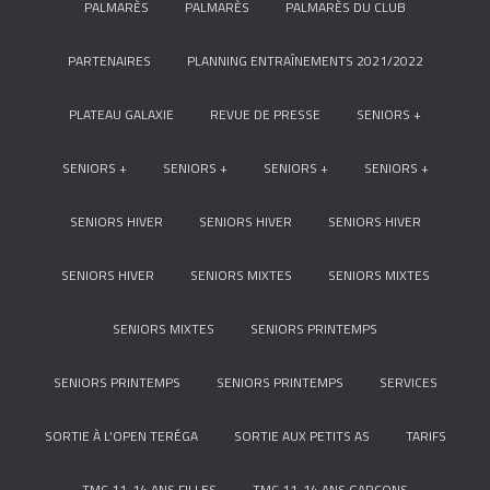
PALMARÈS
PALMARÈS
PALMARÈS DU CLUB
PARTENAIRES
PLANNING ENTRAÎNEMENTS 2021/2022
PLATEAU GALAXIE
REVUE DE PRESSE
SENIORS +
SENIORS +
SENIORS +
SENIORS +
SENIORS +
SENIORS HIVER
SENIORS HIVER
SENIORS HIVER
SENIORS HIVER
SENIORS MIXTES
SENIORS MIXTES
SENIORS MIXTES
SENIORS PRINTEMPS
SENIORS PRINTEMPS
SENIORS PRINTEMPS
SERVICES
SORTIE À L’OPEN TERÉGA
SORTIE AUX PETITS AS
TARIFS
TMC 11-14 ANS FILLES
TMC 11-14 ANS GARÇONS