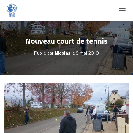
D
É
P
L
I
Nouveau court de tennis
E
R
Publié par
Nicolas
le
5 mai 2018
L
A
N
A
V
I
G
A
T
I
O
N