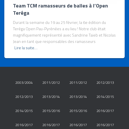
Team TCM ramasseurs de balles à l’Open
Teréga
Durant la semaine du 19 au 25 février, la 6e édition du
Teréga Open Pau-Pyrénées a eu lieu ! Notre club était
magnifiquement représenté avec Sandrine Taieb et Nicolas
Jean en tant que responsables des ramasseurs
Lire la suite…
2003/2004
2011/2012
2011/2012
2012/2013
2012/2013
2013/2014
2013/2014
2014/2015
2014/2015
2015/2016
2015/2016
2016/2017
2016/2017
2016/2017
2016/2017
2016/2017