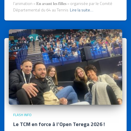
l’animation « 𝐄𝐧 𝐚𝐯𝐚𝐧𝐭 𝐥𝐞𝐬 𝐟𝐢𝐥𝐥𝐞𝐬 » organisée par le Comité
Départemental du 64 au Tennis
Lire la suite…
FLASH INFO
Le TCM en force à l’Open Terega 2026 !