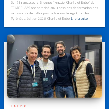
Sur 73 ramasseurs, 3 jeunes “Ignacio, Charlie et Enéo” du
TC MORLAAS ont participé aux 3 sessions de formation des
ramasseurs de balles pour le tournoi Teréga Open Pau
Pyrénées, édition 2026. Charlie et Enéo
Lire la suite…
FLASH INFO