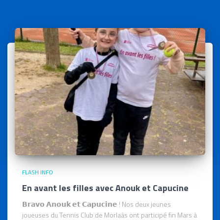
FLASH INFO
En avant les filles avec Anouk et Capucine
𝗕𝗿𝗮𝘃𝗼 𝗔𝗻𝗼𝘂𝗸 𝗲𝘁 𝗖𝗮𝗽𝘂𝗰𝗶𝗻𝗲 ! Nos deux jeunes
joueuses du Tennis Club de Morlaàs ont participé fin Mars à